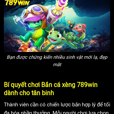
Bạn được chứng kiến nhiều sinh vật mới lạ, đẹp
mắt
Bí quyết chơi Bắn cá xèng 789win
dành cho tân binh
Thành viên cần có chiến lược bắn hợp lý để tối
đa hóa phần thưởng. Mỗi người chơi lựa chọn