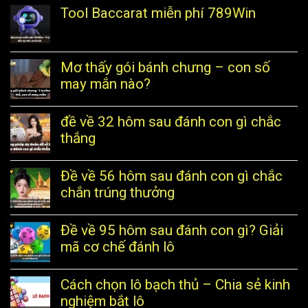
Tool Baccarat miễn phí 789Win
Mơ thấy gói bánh chưng – con số
may mắn nào?
đề về 32 hôm sau đánh con gì chắc
thắng
Đề về 56 hôm sau đánh con gì chắc
chắn trúng thưởng
Đề về 95 hôm sau đánh con gì? Giải
mã cơ chế đánh lô
Cách chọn lô bạch thủ – Chia sẻ kinh
nghiệm bắt lô