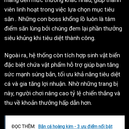
viên linh hoạt trong việc lựa chọn mục tiêu
săn . Những con boss khổng lồ luôn là tâm
điểm săn lùng bởi chúng đem lại phần thưởng
siêu khủng khi tiêu diệt thành công.
Ngoài ra, hệ thống còn tích hợp sinh vật biển
đặc biệt chứa vật phẩm hỗ trợ giúp bạn tăng
sức mạnh súng bắn, tối ưu khả năng tiêu diệt
cá và gia tăng lợi nhuận. Nhờ những trang bị
này, người chơi nâng cao tỷ lệ chiến thắng và
thu về khoản thưởng hấp dẫn hơn.
ĐỌC THÊM:
Bắn cá hoàng kim - 3 ưu điểm nổi bật