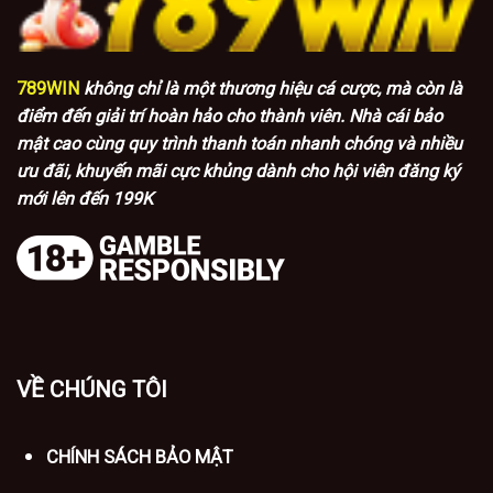
789WIN
không chỉ là một thương hiệu cá cược, mà còn là
điểm đến giải trí hoàn hảo cho thành viên. Nhà cái bảo
mật cao cùng quy trình thanh toán nhanh chóng và nhiều
ưu đãi, khuyến mãi cực khủng dành cho hội viên đăng ký
mới lên đến 199K
VỀ CHÚNG TÔI
CHÍNH SÁCH BẢO MẬT