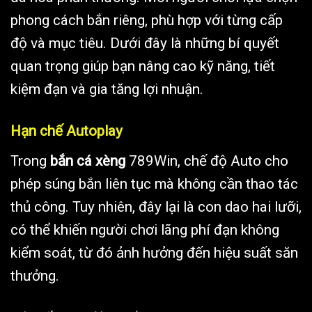
phong cách bắn riêng, phù hợp với từng cấp
độ và mục tiêu. Dưới đây là những bí quyết
quan trọng giúp bạn nâng cao kỹ năng, tiết
kiệm đạn và gia tăng lợi nhuận.
Hạn chế Autoplay
Trong
bắn cá xèng
789Win, chế độ Auto cho
phép súng bắn liên tục mà không cần thao tác
thủ công. Tuy nhiên, đây lại là con dao hai lưỡi,
có thể khiến người chơi lãng phí đạn không
kiểm soát, từ đó ảnh hưởng đến hiệu suất săn
thưởng.