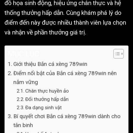
đồ họa sinh động, hiệu ứng chân thực và hệ
thống thưởng hấp dẫn. Cùng khám phá lý do
điểm đến này được nhiều thành viên lựa chọn
và nhận về phần thưởng giá trị.
MỤC LỤC
Giới thiệu Bắn cá xèng 789win
Điểm nổi bật của Bắn cá xèng 789win nên
nắm vững
Chân thực huyền ảo
Đổi thưởng hấp dẫn
Đa dạng sinh vật
Bí quyết chơi Bắn cá xèng 789win dành cho
tân binh