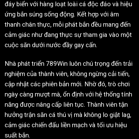
đáy biển với hàng loạt loài cá độc đáo và hiệu
ứng bắn súng sống động. Kết hợp với âm
thanh chân thực, mỗi phát bắn đều mang đến
cảm giác như đang thực sự tham gia vào một
cuộc săn dưới nước đầy gay cấn.
Nhà phát triển 789Win luôn chú trọng đến trải
nghiệm của thành viên, không ngừng cải tiến,
cập nhật các phiên bản mới. Nhờ đó, trò chơi
ngày càng mượt mà, ổn định với hệ thống tính
năng được nâng cấp liên tục. Thành viên tận
hưởng trận săn cá thú vị mà không lo giật lag,
cảm giác chiến đấu liền mạch và tối ưu hiệu
suất bắn.