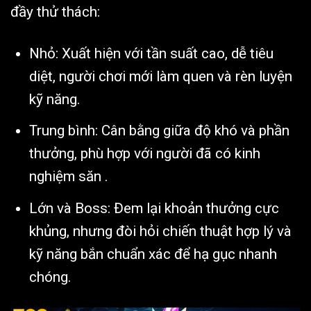
đầy thử thách:
Nhỏ: Xuất hiện với tần suất cao, dễ tiêu
diệt, người chơi mới làm quen và rèn luyện
kỹ năng.
Trung bình: Cân bằng giữa độ khó và phần
thưởng, phù hợp với người đã có kinh
nghiệm săn .
Lớn và Boss: Đem lại khoản thưởng cực
khủng, nhưng đòi hỏi chiến thuật hợp lý và
kỹ năng bắn chuẩn xác để hạ gục nhanh
chóng.