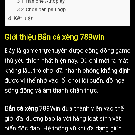
Hạn chế Autoplay
Chọn bàn phù hợp
Kết luận
Giới thiệu Bắn cá xèng 789win
Đây là game trực tuyến được cộng đồng game
thủ yêu thích nhất hiện nay. Dù chỉ mới ra mắt
không lâu, trò chơi đã nhanh chóng khẳng định
được vị thế nhờ vào lối chơi lôi cuốn, đồ họa
sống động và âm thanh chân thực.
Bắn cá xèng
789Win đưa thành viên vào thế
giới đại dương bao la với hàng loạt sinh vật
biển độc đáo. Hệ thống vũ khí đa dạng giúp