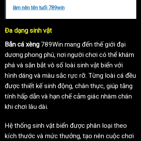
làm nên tên tuổi 789win
Đa dạng sinh vật
Bắn cá xèng
789Win mang đến thế giới đại
dương phong phú, nơi người chơi có thể khám
phá và săn bắt vô số loài sinh vật biển với
hình dáng và màu sắc rực rỡ. Từng loài cá đều
được thiết kế sinh động, chân thực, giúp tăng
tính hấp dẫn và hạn chế cảm giác nhàm chán
khi chơi lâu dài.
Hệ thống sinh vật biển được phân loại theo
kích thước và mức thưởng, tạo nên cuộc chơi