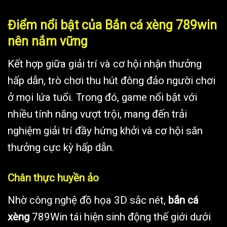
Điểm nổi bật của Bắn cá xèng 789win
nên nắm vững
Kết hợp giữa giải trí và cơ hội nhận thưởng
hấp dẫn, trò chơi thu hút đông đảo người chơi
ở mọi lứa tuổi. Trong đó, game nổi bật với
nhiều tính năng vượt trội, mang đến trải
nghiệm giải trí đầy hứng khởi và cơ hội săn
thưởng cực kỳ hấp dẫn.
Chân thực huyền ảo
Nhờ công nghệ đồ họa 3D sắc nét,
bắn cá
xèng
789Win tái hiện sinh động thế giới dưới