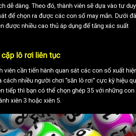
h dễ dàng. Theo đó, thành viên sẽ dựa vào tư duy
sát để chọn ra được các con số may mắn. Dưới đ
ên được nhiều cao thủ áp dụng để tăng xác suất
ặp lô rơi liên tục
h viên cần tiến hành quan sát các con số xuất hiệ
là cách nhiều người chơi “săn lô rơi” cực kỳ hiệu qu
iên tiếp thì bạn có thể chọn ghép 35 với những con
ành xiên 3 hoặc xiên 5.