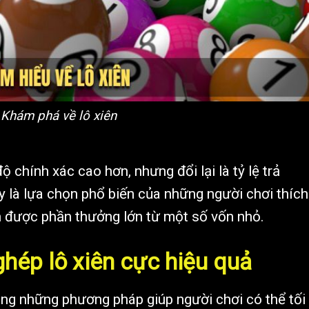
Khám phá về lô xiên
 chính xác cao hơn, nhưng đổi lại là tỷ lệ trả
y là lựa chọn phổ biến của những người chơi thích
 được phần thưởng lớn từ một số vốn nhỏ.
hép lô xiên cực hiệu quả
rong những phương pháp giúp người chơi có thể tối