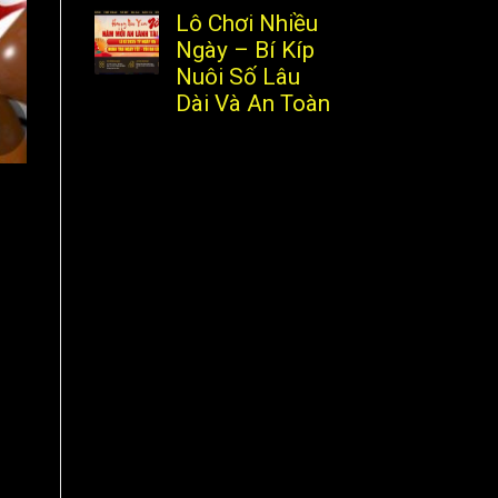
Lô Chơi Nhiều
Ngày – Bí Kíp
Nuôi Số Lâu
Dài Và An Toàn