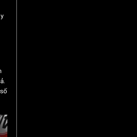
ây
n
ả.
 số