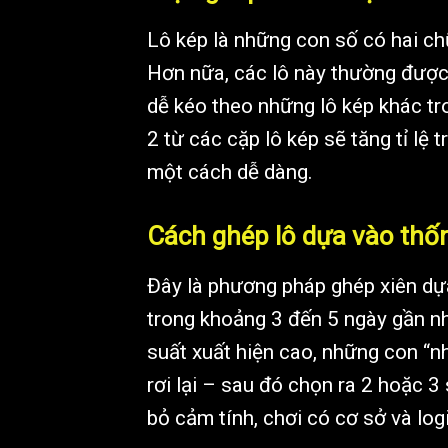
Lô kép là những con số có hai chữ
Hơn nữa, các lô này thường được 
dễ kéo theo những lô kép khác tr
2 từ các cặp lô kép sẽ tăng tỉ lệ 
một cách dễ dàng.
Cách ghép lô dựa vào thốn
Đây là phương pháp ghép xiên dựa 
trong khoảng 3 đến 5 ngày gần nh
suất xuất hiện cao, những con “nh
rơi lại – sau đó chọn ra 2 hoặc 3 
bỏ cảm tính, chơi có cơ sở và logi