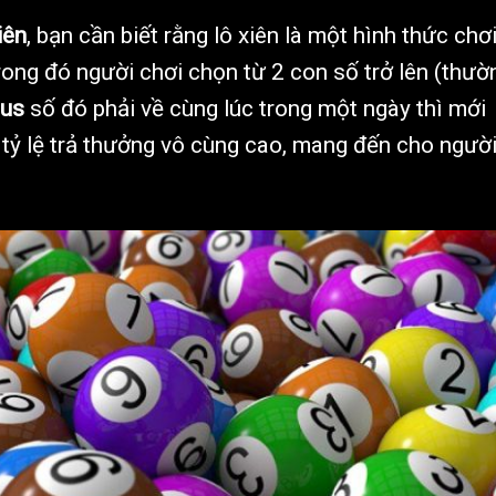
iên
, bạn cần biết rằng lô xiên là một hình thức chơi
rong đó người chơi chọn từ 2 con số trở lên (thườ
lus
số đó phải về cùng lúc trong một ngày thì mới
ó tỷ lệ trả thưởng vô cùng cao, mang đến cho ngườ