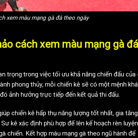
ách xem màu mạng gà đá theo ngày
khảo cách xem màu mạng gà đ
an trọng trong việc tối ưu khả năng chiến đấu của
hành phong thủy, mỗi chiến kê sẽ có một mệnh kh
đó ảnh hưởng trực tiếp đến kết quả thi đấu.
úp chiến kê hấp thụ năng lượng tốt nhất, gia tăng
Sư kê xác định phù hợp để lên kế hoạch rèn luyện
gà chiến. Kết hợp màu mạng gà theo ngũ hành để