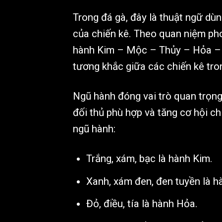
Trong đá gà, đây là thuật ngữ dù
của chiến kê. Theo quan niệm ph
hành Kim – Mộc – Thủy – Hỏa – 
tương khắc giữa các chiến kê tro
Ngũ hành đóng vai trò quan trọn
đối thủ phù hợp và tăng cơ hội c
ngũ hành:
Trắng, xám, bạc là hành Kim.
Xanh, xám đen, đen tuyền là h
Đỏ, điều, tía là hành Hỏa.