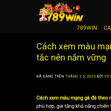
Chuyển
đến
nội
789WIN
CA
dung
Cách xem màu mạn
tắc nên nắm vững
ĐÃ ĐĂNG TRÊN
THÁNG 2 5, 2025
BỞI
VŨ
Cách xem màu mạng gà đá theo 
phù hợp, gia tăng khả năng chiến