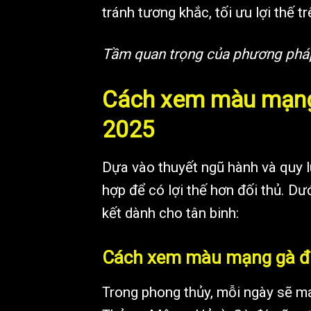
tránh tương khắc, tối ưu lợi thế t
Tầm quan trọng của phương pháp
Cách xem màu mạng 
2025
Dựa vào thuyết ngũ hành và quy l
hợp để có lợi thế hơn đối thủ. D
kết dành cho tân binh:
Cách xem màu mạng gà đá 
Trong phong thủy, mỗi ngày sẽ m