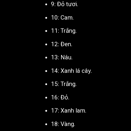
9: Đỏ tươi.
10: Cam.
11: Trắng.
12: Đen.
13: Nâu.
14: Xanh lá cây.
15: Trắng.
16: Đỏ.
17: Xanh lam.
18: Vàng.