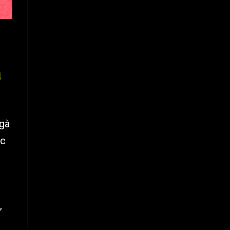
á
 gà
ác
,