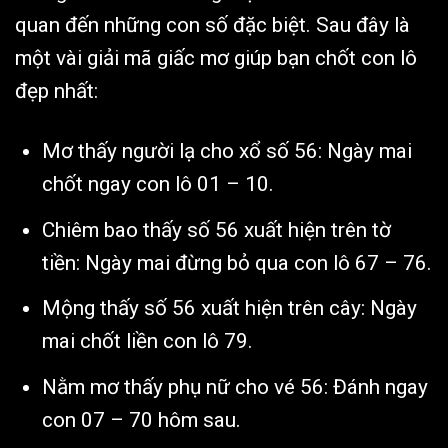
quan đến những con số đặc biệt. Sau đây là
một vài giải mã giấc mơ giúp bạn chốt con lô
đẹp nhất:
Mơ thấy người lạ cho xổ số 56: Ngày mai
chốt ngay con lô 01 – 10.
Chiêm bao thấy số 56 xuất hiện trên tờ
tiền: Ngày mai đừng bỏ qua con lô 67 – 76.
Mộng thấy số 56 xuất hiện trên cây: Ngày
mai chốt liền con lô 79.
Nằm mơ thấy phụ nữ cho vé 56: Đánh ngay
con 07 – 70 hôm sau.