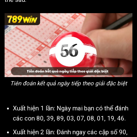
Tiên đoán kết quả ngày tiếp theo giải đặc biệt
Xuất hiện 1 lần: Ngày mai bạn có thể đánh
các con 80, 39, 89, 03, 07, 08, 01, 19, 46.
Xuất hiện 2 lần: Đánh ngay các cặp số 90,