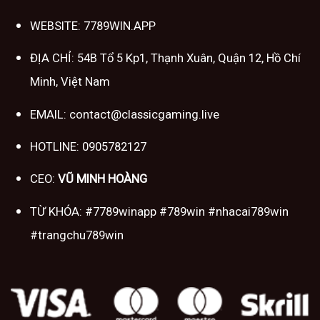
WEBSITE: 7789WIN.APP
ĐỊA CHỈ: 54B Tổ 5 Kp1, Thạnh Xuân, Quận 12, Hồ Chí
Minh, Việt Nam
EMAIL:
contact@classicgaming.live
HOTLINE: 0905782127
CEO:
VŨ MINH HOÀNG
TỪ KHÓA: #7789winapp #789win #nhacai789win
#trangchu789win