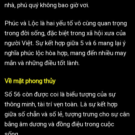
nhà, phú quý không bao giờ vơi.
Phúc và Lộc là hai yếu tố vô cùng quan trọng
trong đời sống, đặc biệt trong xã hội xưa của
người Việt. Sự kết hợp giữa 5 và 6 mang lại ý
nghĩa phúc lộc hòa hợp, mang đến nhiều may
mắn và những điều tốt lành.
Về mặt phong thủy
Số 56 còn được coi là biểu tượng của sự
thông minh, tài trí vẹn toàn. Là sự kết hợp
giữa số chẵn và số lẻ, tượng trưng cho sự cân
bằng âm dương và đồng điệu trong cuộc
sống.