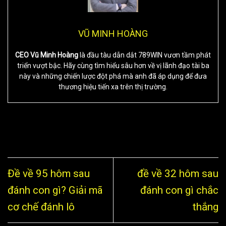
VŨ MINH HOÀNG
CEO Vũ Minh Hoàng
là đầu tàu dẫn dắt 789WIN vươn tầm phát
triển vượt bậc. Hãy cùng tìm hiểu sâu hơn về vị lãnh đạo tài ba
này và những chiến lược đột phá mà anh đã áp dụng để đưa
thương hiệu tiến xa trên thị trường.
Đề về 95 hôm sau
đề về 32 hôm sau
đánh con gì? Giải mã
đánh con gì chắc
cơ chế đánh lô
thắng