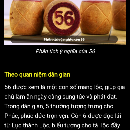
Phân tích ý nghĩa của 56
Theo quan niệm dân gian
56 được xem là một con số mang lộc, giúp gia
chủ làm ăn ngày càng sung túc và phát đạt.
Trong dân gian, 5 thường tượng trưng cho
Phúc, phúc đức trọn vẹn. Còn 6 được đọc lái
từ Lục thành Lộc, biểu tượng cho tài lộc đầy