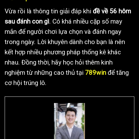
Vừa rồi là thông tin giải đáp khi
đề về 56 hôm
sau đánh con gì
. Có khá nhiều cặp số may
mắn để người chơi lựa chọn và đánh ngay
trong ngày. Lời khuyên dành cho bạn là nên
kết hợp nhiều phương pháp thống kê khác
nhau. Đồng thời, hãy học hỏi thêm kinh
nghiệm từ những cao thủ tại
789win
để tăng
cơ hội trúng lô.