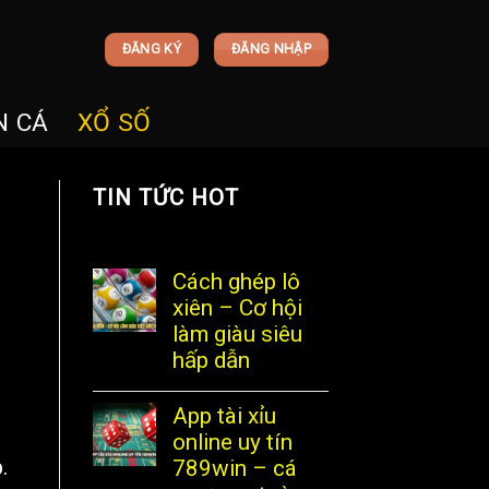
ĐĂNG KÝ
ĐĂNG NHẬP
N CÁ
XỔ SỐ
TIN TỨC HOT
Cách ghép lô
xiên – Cơ hội
làm giàu siêu
hấp dẫn
App tài xỉu
online uy tín
.
789win – cá