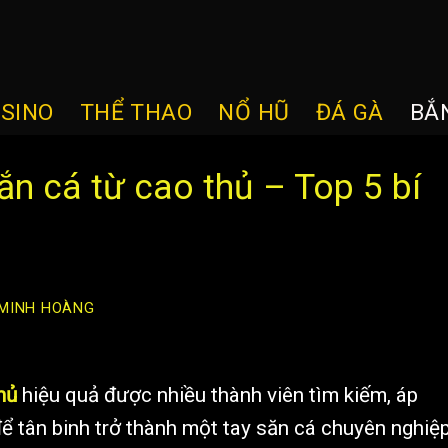
SINO
THỂ THAO
NỔ HŨ
ĐÁ GÀ
BẮ
ắn cá từ cao thủ – Top 5 bí
 MINH HOÀNG
hủ
hiệu quả được nhiều thành viên tìm kiếm, áp
ể tân binh trở thành một tay săn cá chuyên nghiệp