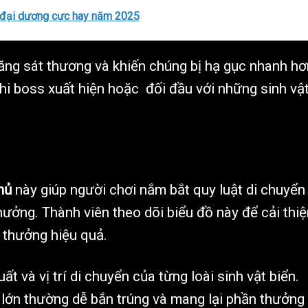
m đại dương cực hay năm 2025
tăng sát thương và khiến chúng bị hạ gục nhanh hơ
khi boss xuất hiện hoặc đối đầu với những sinh vậ
thủ
này giúp người chơi nắm bắt quy luật di chuyển
hưởng. Thành viên theo dõi biểu đồ này để cải thiệ
n thưởng hiệu quả.
ất và vị trí di chuyển của từng loài sinh vật biển.
t lớn thường dễ bắn trúng và mang lại phần thưởng