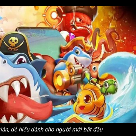
iản, dễ hiểu dành cho người mới bắt đầu