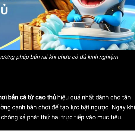
hương pháp bắn rai khi chưa có đủ kinh nghiệm
ơi bắn cá từ cao thủ
hiệu quả nhất dành cho tân
ường cạnh bàn chơi để tạo lực bật ngược. Ngay khi
 chóng xả phát thứ hai trực tiếp vào mục tiêu.