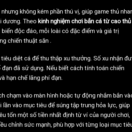
 nhưng không kém phần thú vị, giúp game thủ nha
ại dương. Theo
kinh nghiệm chơi bắn cá từ cao thủ
t biển độc đáo, mỗi loài có đặc điểm và giá trị
ng chiến thuật săn .
 tiêu diệt cá để thu thập xu thưởng. Số xu nhận đ
ố đạn đã sử dụng. Nếu biết cách tính toán chiến
 và hạn chế lãng phí đạn.
ách chạm vào màn hình hoặc tự động nhắm bắn và
 lần vào mục tiêu để súng tập trung hỏa lực, giúp
êu tốn một số tiền nhất định từ ví của người chơi,
ều chỉnh sức mạnh, phù hợp với từng loại mục tiê