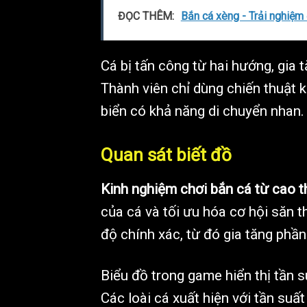
ĐỌC THÊM:
Bắn cá xèng - Trải nghiệ
Cá bị tấn công từ hai hướng, gia 
Thành viên chỉ dùng chiến thuật 
biển có khả năng di chuyển nhan.
Quan sát biết đồ
Kinh nghiệm chơi bắn cá từ cao 
của cá và tối ưu hóa cơ hội săn t
độ chính xác, từ đó gia tăng phầ
Biểu đồ trong game hiển thị tần su
Các loài cá xuất hiện với tần suấ