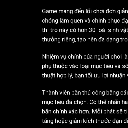
Game mang đến lối chơi đơn giản
chóng làm quen và chinh phục đ
thì trò này có hơn 30 loài sinh vậ
thưởng riêng, tạo nên đa dạng tro
Nhiệm vụ chính của người chơi là
phụ thuộc vào loại mục tiêu và s
thuật hợp lý, bạn tối ưu lợi nhuận
Thành viên bắn thủ công bằng c
mục tiêu đã chọn. Có thể nhấn hai
bắn chính xác hơn. Mỗi phát sẽ ti
tăng hoặc giảm kích thước đạn đi