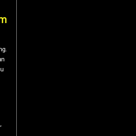
ắm
ng.
ạn
êu
,