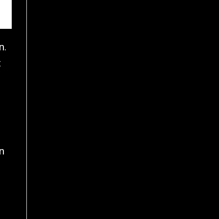
n.
t
n