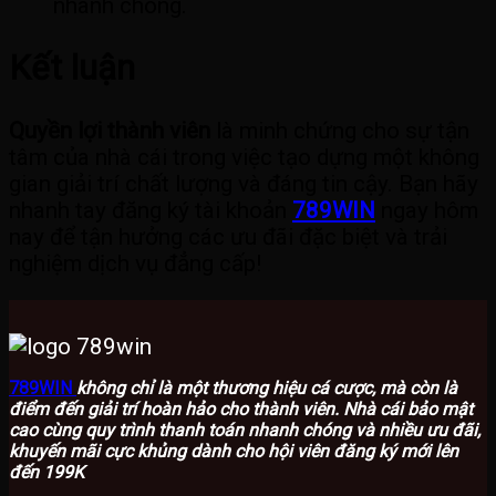
nhanh chóng.
Kết luận
Quyền lợi thành viên
là minh chứng cho sự tận
tâm của nhà cái trong việc tạo dựng một không
gian giải trí chất lượng và đáng tin cậy. Bạn hãy
nhanh tay đăng ký tài khoản
789WIN
ngay hôm
nay để tận hưởng các ưu đãi đặc biệt và trải
nghiệm dịch vụ đẳng cấp!
789WIN
không chỉ là một thương hiệu cá cược, mà còn là
điểm đến giải trí hoàn hảo cho thành viên. Nhà cái bảo mật
cao cùng quy trình thanh toán nhanh chóng và nhiều ưu đãi,
khuyến mãi cực khủng dành cho hội viên đăng ký mới lên
đến 199K