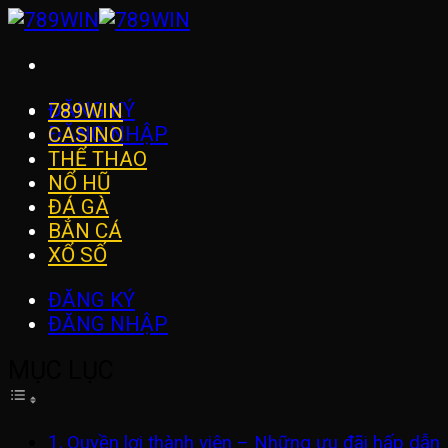
Chuyển
đến
nội
dung
ĐĂNG KÝ
789WIN
ĐĂNG NHẬP
CASINO
THỂ THAO
NỔ HŨ
ĐÁ GÀ
BẮN CÁ
XỔ SỐ
ĐĂNG KÝ
ĐĂNG NHẬP
MỤC LỤC
Quyền lợi thành viên – Những ưu đãi hấp dẫn