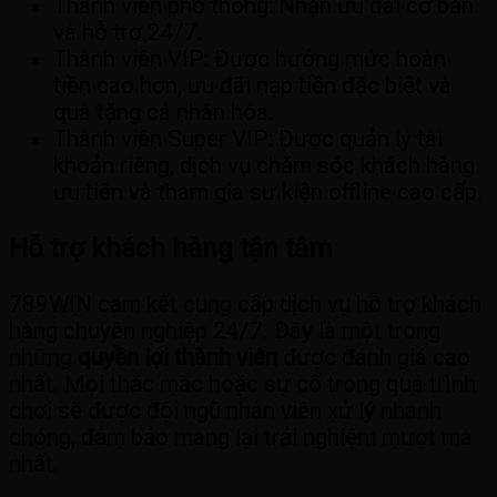
Thành viên phổ thông: Nhận ưu đãi cơ bản
và hỗ trợ 24/7.
Thành viên VIP: Được hưởng mức hoàn
tiền cao hơn, ưu đãi nạp tiền đặc biệt và
quà tặng cá nhân hóa.
Thành viên Super VIP: Được quản lý tài
khoản riêng, dịch vụ chăm sóc khách hàng
ưu tiên và tham gia sự kiện offline cao cấp.
Hỗ trợ khách hàng tận tâm
789WIN cam kết cung cấp dịch vụ hỗ trợ khách
hàng chuyên nghiệp 24/7. Đây là một trong
những
quyền lợi thành viên
được đánh giá cao
nhất. Mọi thắc mắc hoặc sự cố trong quá trình
chơi sẽ được đội ngũ nhân viên xử lý nhanh
chóng, đảm bảo mang lại trải nghiệm mượt mà
nhất.