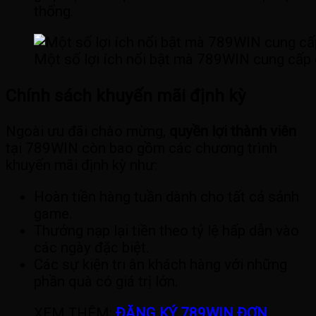
thống.
Một số lợi ích nổi bật mà 789WIN cung cấp 
Chính sách khuyến mãi định kỳ
Ngoài ưu đãi chào mừng,
quyền lợi thành viên
tại 789WIN còn bao gồm các chương trình
khuyến mãi định kỳ như:
Hoàn tiền hàng tuần dành cho tất cả sảnh
game.
Thưởng nạp lại tiền theo tỷ lệ hấp dẫn vào
các ngày đặc biệt.
Các sự kiện tri ân khách hàng với những
phần quà có giá trị lớn.
XEM THÊM:
ĐĂNG KÝ 789WIN ĐƠN