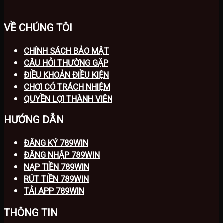
VỀ CHÚNG TÔI
CHÍNH SÁCH BẢO MẬT
CÂU HỎI THƯỜNG GẶP
ĐIỀU KHOẢN ĐIỀU KIỆN
CHƠI CÓ TRÁCH NHIỆM
QUYỀN LỢI THÀNH VIÊN
HƯỚNG DẪN
ĐĂNG KÝ 789WIN
ĐĂNG NHẬP 789WIN
NẠP TIỀN 789WIN
RÚT TIỀN 789WIN
TẢI APP 789WIN
THÔNG TIN