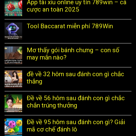
App tài xỉu online uy tín 789win – cá
cược an toàn 2025
Tool Baccarat miễn phí 789Win
Mơ thấy gói bánh chưng – con số
may mắn nào?
đề về 32 hôm sau đánh con gì chắc
thắng
Đề về 56 hôm sau đánh con gì chắc
chắn trúng thưởng
Đề về 95 hôm sau đánh con gì? Giải
mã cơ chế đánh lô