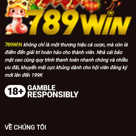
789WIN
không chỉ là một thương hiệu cá cược, mà còn là
điểm đến giải trí hoàn hảo cho thành viên. Nhà cái bảo
mật cao cùng quy trình thanh toán nhanh chóng và nhiều
ưu đãi, khuyến mãi cực khủng dành cho hội viên đăng ký
mới lên đến 199K
VỀ CHÚNG TÔI