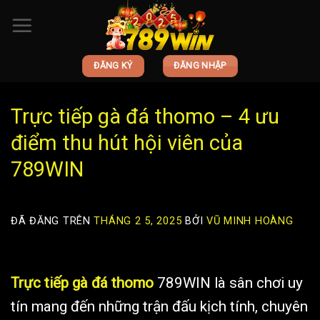
Chuyển
đến
nội
ĐĂNG KÝ
ĐĂNG NHẬP
dung
Trực tiếp gà đá thomo – 4 ưu
điểm thu hút hội viên của
789WIN
ĐÃ ĐĂNG TRÊN
THÁNG 2 5, 2025
BỞI
VŨ MINH HOÀNG
Trực tiếp gà đá thomo
789WIN là sân chơi uy
tín mang đến những trận đấu kịch tính, chuyên