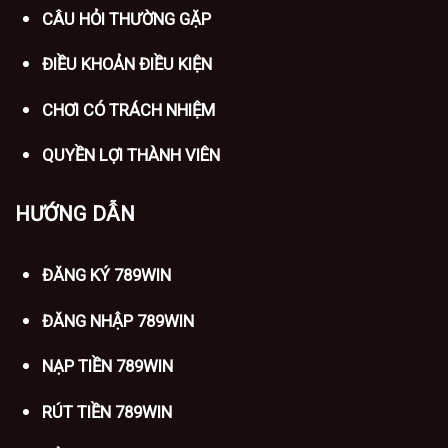
CÂU HỎI THƯỜNG GẶP
ĐIỀU KHOẢN ĐIỀU KIỆN
CHƠI CÓ TRÁCH NHIỆM
QUYỀN LỢI THÀNH VIÊN
HƯỚNG DẪN
ĐĂNG KÝ 789WIN
ĐĂNG NHẬP 789WIN
NẠP TIỀN 789WIN
RÚT TIỀN 789WIN