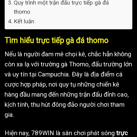
Quy trình một trận đấu trực tiếp gà đá
thomo
Kết luận
Tìm hiểu trực tiếp gà đá thomo
Nếu là người đam mê chọi kê, chắc hẳn không
còn xa lạ với trường gà Thomo, đấu trường lớn
và uy tín tại Campuchia. Đây là địa điểm cá
cược hợp pháp, nơi quy tụ những chiến kê
hàng đầu mang đến những trận đấu đỉnh cao,
kịch tính, thu hút đông đảo người chơi tham
gia.
Hiện nay, 789WIN là sân chơi phát sóng
trực