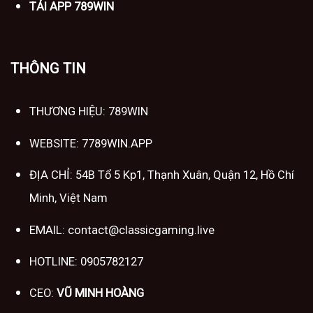
TẢI APP 789WIN
THÔNG TIN
THƯƠNG HIỆU: 789WIN
WEBSITE: 7789WIN.APP
ĐỊA CHỈ: 54B Tổ 5 Kp1, Thạnh Xuân, Quận 12, Hồ Chí
Minh, Việt Nam
EMAIL:
contact@classicgaming.live
HOTLINE: 0905782127
CEO:
VŨ MINH HOÀNG