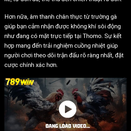
Hơn nữa, âm thanh chân thực từ trường gà
giúp bạn cảm nhận được không khí sôi động
như đang có mặt trực tiếp tại Thomo. Sự kết
hợp mang đến trải nghiệm cuồng nhiệt giúp
người chơi theo dõi trận đấu rõ ràng nhất, đặt
cược chính xác hơn.