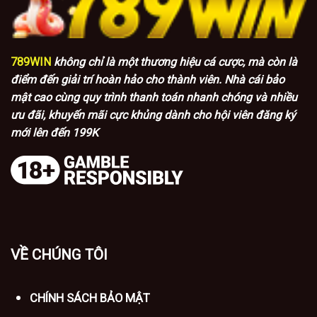
789WIN
không chỉ là một thương hiệu cá cược, mà còn là
điểm đến giải trí hoàn hảo cho thành viên. Nhà cái bảo
mật cao cùng quy trình thanh toán nhanh chóng và nhiều
ưu đãi, khuyến mãi cực khủng dành cho hội viên đăng ký
mới lên đến 199K
VỀ CHÚNG TÔI
CHÍNH SÁCH BẢO MẬT