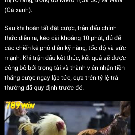
thị rõ ràng, trong đó Meron (Gà đỏ) và Wala
(Gà xanh).
Sau khi hoàn tất đặt cược, trận đấu chính
thức diễn ra, kéo dài khoảng 10 phút, đủ để
các chiến kê phô diễn kỹ năng, tốc độ và sức
mạnh. Khi trận đấu kết thúc, kết quả sẽ được
công bố bởi trọng tài và thành viên nhận tiền
thắng cược ngay lập tức, dựa trên tỷ lệ trả
thưởng đã quy định trước đó.