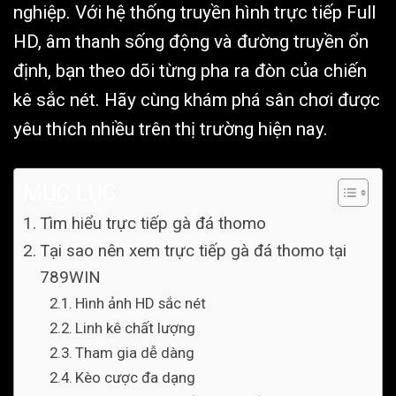
nghiệp. Với hệ thống truyền hình trực tiếp Full
HD, âm thanh sống động và đường truyền ổn
định, bạn theo dõi từng pha ra đòn của chiến
kê sắc nét. Hãy cùng khám phá sân chơi được
yêu thích nhiều trên thị trường hiện nay.
MỤC LỤC
Tìm hiểu trực tiếp gà đá thomo
Tại sao nên xem trực tiếp gà đá thomo tại
789WIN
Hình ảnh HD sắc nét
Linh kê chất lượng
Tham gia dễ dàng
Kèo cược đa dạng