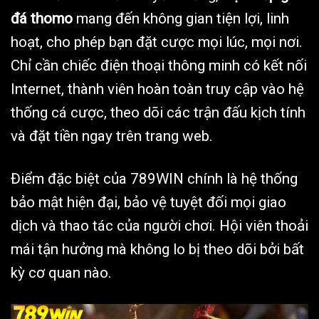
đá thomo
mang đến không gian tiện lợi, linh
hoạt, cho phép bạn đặt cược mọi lúc, mọi nơi.
Chỉ cần chiếc điện thoại thông minh có kết nối
Internet, thành viên hoàn toàn truy cập vào hệ
thống cá cược, theo dõi các trận đấu kịch tính
và đặt tiền ngay trên trang web.
Điểm đặc biệt của 789WIN chính là hệ thống
bảo mật hiện đại, bảo vệ tuyệt đối mọi giao
dịch và thao tác của người chơi. Hội viên thoải
mái tận hưởng mà không lo bị theo dõi bởi bất
kỳ cơ quan nào.