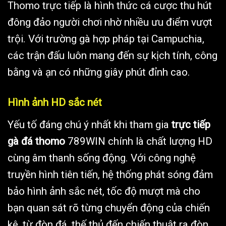
Thomo trực tiếp là hình thức cá cược thu hút
đông đảo người chơi nhờ nhiều ưu điểm vượt
trội. Với trường gà hợp pháp tại Campuchia,
các trận đấu luôn mang đến sự kịch tính, công
bằng và ạn có những giây phút đỉnh cao.
Hình ảnh HD sắc nét
Yếu tố đáng chú ý nhất khi tham gia
trực tiếp
gà đá thomo
789WIN chính là chất lượng HD
cùng âm thanh sống động. Với công nghệ
truyền hình tiên tiến, hệ thống phát sóng đảm
bảo hình ảnh sắc nét, tốc độ mượt mà cho
bạn quan sát rõ từng chuyển động của chiến
kê, từ đòn đá, thế thủ đến chiến thuật ra đòn.