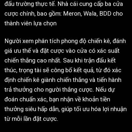
đấu trường thực tế. Nhà cái cung cấp ba cửa
cược chính, bao gồm: Meron, Wala, BDD cho
thành viên lựa chọn
Người xem phân tích phong độ chiến kê, đánh
giá ưu thế và đặt cược vào cửa có xác suất
chiến thắng cao nhất. Sau khi trận đấu kết
thúc, trọng tài sẽ công bố kết quả, từ đó xác
định chiến kê giành chiến thắng và tiến hành
trả thưởng cho người thắng cược. Nếu dự
đoán chuẩn xác, bạn nhận về khoản tiền
thưởng siêu hấp dẫn, giúp tối ưu hóa lợi nhuận
từ mỗi lần đặt cược.